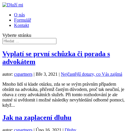
O nás
Formulář
Kontakt
Vyberte stránku
Vyplatí se první schůzka či porada s
advokátem
autor:
cspartners
|
Bře 3, 2021
|
Nejčastější dotazy, co Vás zajímá
Mnoho lidí si klade otázku, zda se se svým právním případem
obrátit na advokáta, přičemž častým důvodem, proč tak neučiní, je
obava z ceny advokátních služeb. Při tomto rozhodování je ale
nutné si uvědomit i možné následky nevyhledání odborné pomoci,
když...
Jak na zaplacení dluhu
autor:
cspartners
|
Úno 16, 2021
|
Dluhy