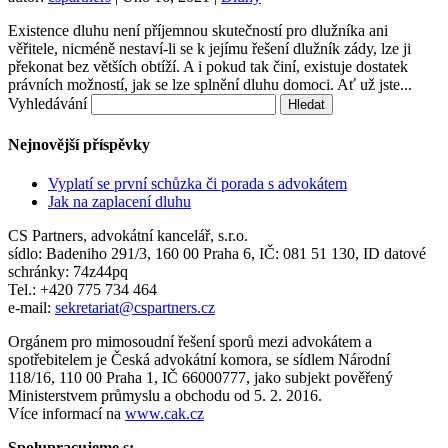
Existence dluhu není příjemnou skutečností pro dlužníka ani
věřitele, nicméně nestaví-li se k jejímu řešení dlužník zády, lze ji
překonat bez větších obtíží. A i pokud tak činí, existuje dostatek
právních možností, jak se lze splnění dluhu domoci. Ať už jste...
Vyhledávání
Nejnovější příspěvky
Vyplatí se první schůzka či porada s advokátem
Jak na zaplacení dluhu
CS Partners, advokátní kancelář, s.r.o.
sídlo: Badeniho 291/3, 160 00 Praha 6, IČ: 081 51 130, ID datové
schránky: 74z44pq
Tel.: +420 775 734 464
e-mail:
sekretariat@cspartners.cz
Orgánem pro mimosoudní řešení sporů mezi advokátem a
spotřebitelem je Česká advokátní komora, se sídlem Národní
118/16, 110 00 Praha 1, IČ 66000777, jako subjekt pověřený
Ministerstvem průmyslu a obchodu od 5. 2. 2016.
Více informací na
www.cak.cz
Spolupracujeme s: